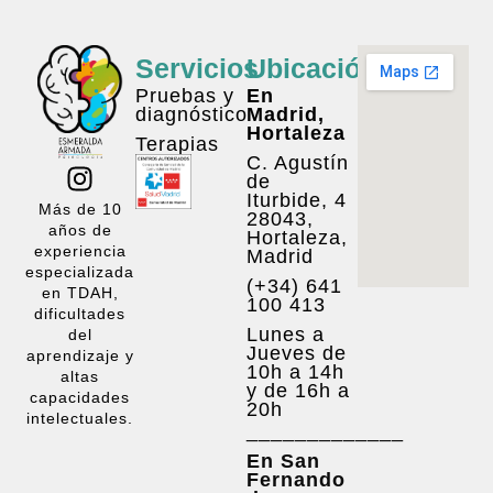
Servicios
Ubicación
Pruebas y
En
diagnóstico
Madrid,
Hortaleza
Terapias
C. Agustín
de
Iturbide, 4
Más de 10
28043,
años de
Hortaleza,
experiencia
Madrid
especializada
(+34) 641
en TDAH,
100 413
dificultades
Lunes a
del
Jueves de
aprendizaje y
10h a 14h
altas
y de 16h a
capacidades
20h
intelectuales.
_____________
En San
Fernando