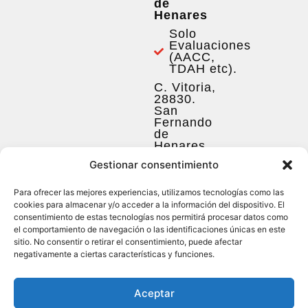
de
Henares
Solo
Evaluaciones
(AACC,
TDAH etc).
C. Vitoria,
28830.
San
Fernando
de
Henares.
(+34) 641
Gestionar consentimiento
100 413
Para ofrecer las mejores experiencias, utilizamos tecnologías como las
(pregunta
para más
cookies para almacenar y/o acceder a la información del dispositivo. El
info)
consentimiento de estas tecnologías nos permitirá procesar datos como
el comportamiento de navegación o las identificaciones únicas en este
sitio. No consentir o retirar el consentimiento, puede afectar
negativamente a ciertas características y funciones.
© 2026 Esmeralda Armada. Todos los derechos reservados.
Aceptar